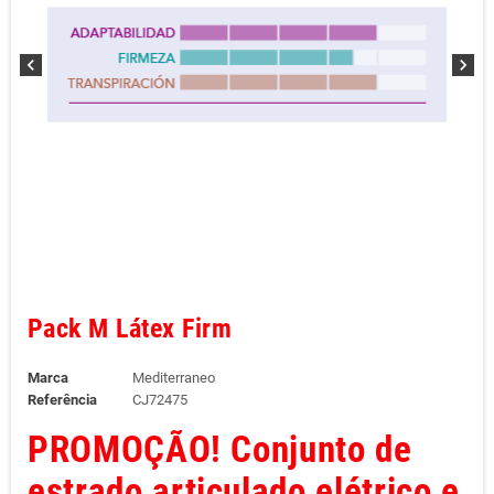
chevron_left
chevron_right
Pack M Látex Firm
Marca
Mediterraneo
Referência
CJ72475
PROMOÇÃO! Conjunto de
estrado articulado elétrico e