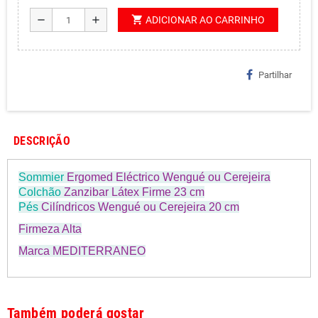
shopping_cart
remove
add
ADICIONAR AO CARRINHO
Partilhar
DESCRIÇÃO
Sommier
Ergomed Eléctrico Wengué ou Cerejeira
Colchão
Zanzibar Látex Firme 23 cm
Pés
Cilíndricos Wengué ou Cerejeira 20 cm
Firmeza Alta
Marca MEDITERRANEO
Também poderá gostar