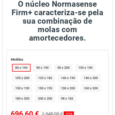
O núcleo Normasense
Firm+ caracteriza-se pela
sua combinação de
molas com
amortecedores.
Medidas
80 x 190
90 x 190
90 x 200
105 x 190
105 x 200
133 x 182
140 x 190
140 x 200
150 x 190
150 x 195
150 x 200
160 x 200
180 x 200
200 x 200
98 x 182
696,60 €
1 548,00 €
-55%