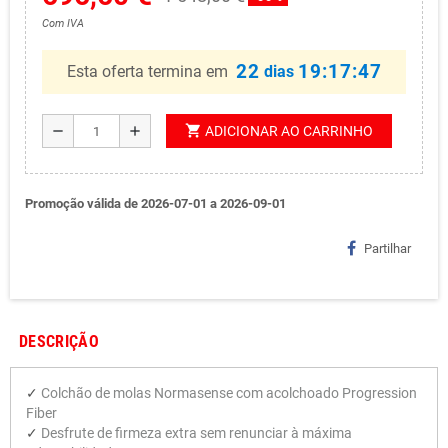
Com IVA
22
19:17:46
Esta oferta termina em
dias
shopping_cart
remove
add
ADICIONAR AO CARRINHO
Promoção válida de 2026-07-01 a 2026-09-01
Partilhar
DESCRIÇÃO
✓
Colchão de molas Normasense com acolchoado Progression
Fiber
✓
Desfrute de firmeza extra sem renunciar à máxima