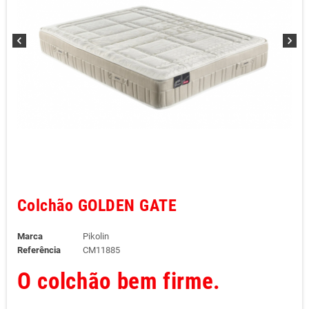
chevron_left
chevron_right
Colchão GOLDEN GATE
Marca
Pikolin
Referência
CM11885
O
colchão
bem
firme.